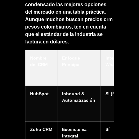
condensado las mejores opciones
del mercado en una tabla práctica.
Aunque muchos buscan
precios crm
pesos colombianos
, ten en cuenta
que el estándar de la industria se
factura en dólares.
Nombre
Enfoque
Integración
del CRM
Principal
WhatsApp
HubSpot
Inbound &
Sí (Nativa/API)
Automatización
Zoho CRM
Ecosistema
Sí
integral