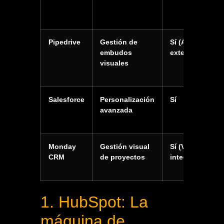
Pipedrive
Gestión de
Sí (App
embudos
externa/API)
visuales
Salesforce
Personalización
Sí
avanzada
Monday
Gestión visual
Sí (Vía
CRM
de proyectos
integraciones)
1. HubSpot: La
máquina de