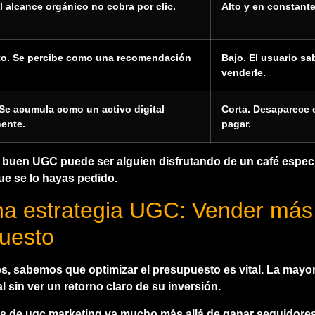
l alcance orgánico no cobra por clic.
Alto y en constant
to. Se percibe como una recomendación
Bajo. El usuario sa
venderle.
 Se acumula como un activo digital
Corta. Desaparece 
ente.
pagar.
 buen UGC puede ser alguien disfrutando de un café especi
ue se lo hayas pedido.
na estrategia UGC: Vender más
uesto
, sabemos que optimizar el presupuesto es vital. La mayorí
l sin ver un retorno claro de su inversión.
as de ugc marketing
va mucho más allá de ganar seguidores