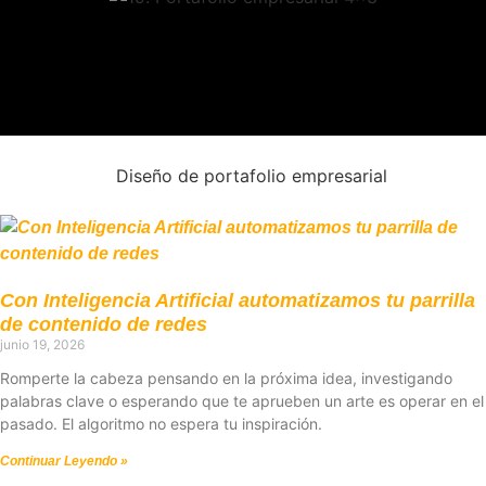
Con Inteligencia Artificial automatizamos tu parrilla
de contenido de redes
junio 19, 2026
Romperte la cabeza pensando en la próxima idea, investigando
palabras clave o esperando que te aprueben un arte es operar en el
pasado. El algoritmo no espera tu inspiración.
Continuar Leyendo »