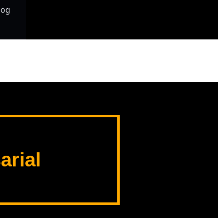
log
arial