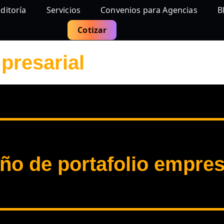
ditoría
Servicios
Convenios para Agencias
B
Cotizar
presarial
ño de portafolio empres