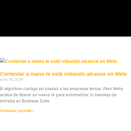
Contestar a mano te está robando alcance en Meta
junio 19, 2026
El algoritmo castiga sin piedad a las empresas lentas. Pero Meta
acaba de liberar su nueva IA para automatizar tu bandeja de
entrada en Business Suite.
Continuar Leyendo »