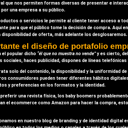
al que nos permiten formas diversas de presentar e inter
s por una empresa a su público.
ductos o servicios le permite al cliente tener acceso a tod
ante para que el público tome la decisión de compra. Aquí
 la disponibilidad de oferta, más adelante los desglosaremos.
tante el diseño de portafolio emp
 el popular dicho
“él que no muestra no vende”
y es cierto, d
es sociales, haces publicidad, dispones de líneas telefónic
ta solo del contenido, la disponibilidad y la uniformidad d
stros consumidores pueden tener diferentes hábitos digitale
os y preferencias en los formatos y la identidad.
preferir una revista física, los baby boomers probablement
tan el ecommerce como Amazon para hacer la compra, esto
namos en nuestro blog de branding y de identidad digital es
úblico en todos los medios o canales a través de los cuales