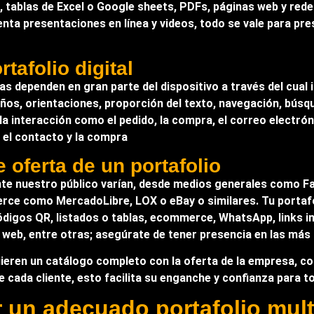
 tablas de Excel o Google sheets, PDFs, páginas web y red
ta presentaciones en línea y videos, todo se vale para pres
tafolio digital
zas dependen en gran parte del dispositivo a través del cual 
s, orientaciones, proporción del texto, navegación, búsque
e la interacción como el pedido, la compra, el correo electr
 el contacto y la compra
e oferta de un portafolio
nte nuestro público varían, desde medios generales como F
ce como MercadoLibre, LOX o eBay o similares. Tu portafol
códigos QR, listados o tablas, ecommerce, WhatsApp, links i
web, entre otras; asegúrate de tener presencia en las más 
ieren un catálogo completo con la oferta de la empresa, con 
e cada cliente, esto facilita su enganche y confianza para 
r un adecuado portafolio mul