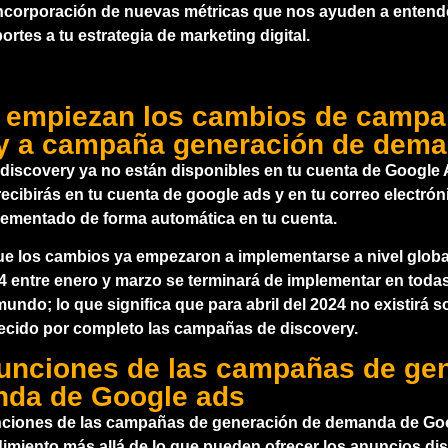
incorporación de nuevas métricas que nos ayuden a entend
tes a tu estrategia de marketing digital.
 empiezan los cambios de camp
y a campaña generación de dem
iscovery ya no están disponibles en tu cuenta de Google A
ecibirás en tu cuenta de google ads y en tu correo electró
ementado de forma automática en tu cuenta.
que los cambios ya empezaron a implementarse a nivel glob
4 entre enero y marzo
se terminará de implementar en todas
mundo; lo que significa que para
abril del 2024
no existirá s
cido por completo las campañas de discovery.
unciones de las campañas de ge
da de Google ads
nciones de las campañas de generación de demanda de Go
dimiento más allá de lo que pueden ofrecer los anuncios dis