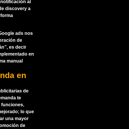
notificación al
de discovery a
 forma
 Google ads nos
eración de
n”, es decir
implementado en
rma manual
nda en
licitarias de
demanda te
 funciones,
mejorado; lo que
tar una mayor
promoción de