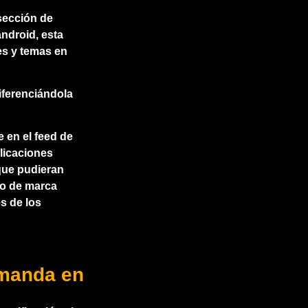
sección de
ndroid, esta
les y temas en
iferenciándola
 en el feed de
licaciones
que pudieran
to de marca
s de los
manda en