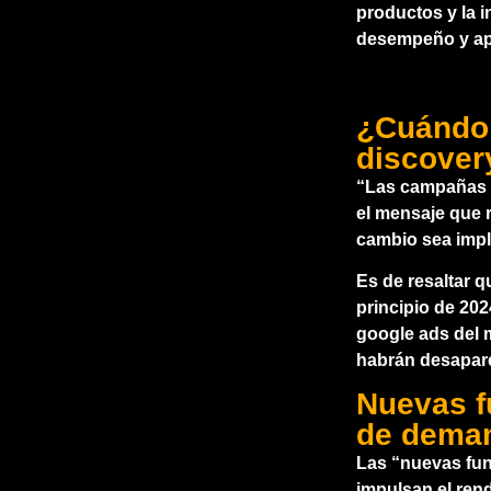
productos y la 
desempeño y apor
¿Cuándo
discover
“Las campañas d
el mensaje que r
cambio sea impl
Es de resaltar 
principio de
202
google ads del 
habrán desapare
Nuevas f
de deman
Las “nuevas fu
impulsan el ren