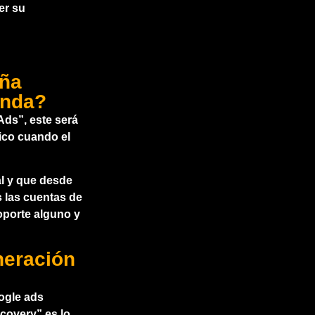
er su
aña
anda?
ds”, este será
nico cuando el
al y que desde
 las cuentas de
oporte alguno y
neración
ogle ads
covery” es lo