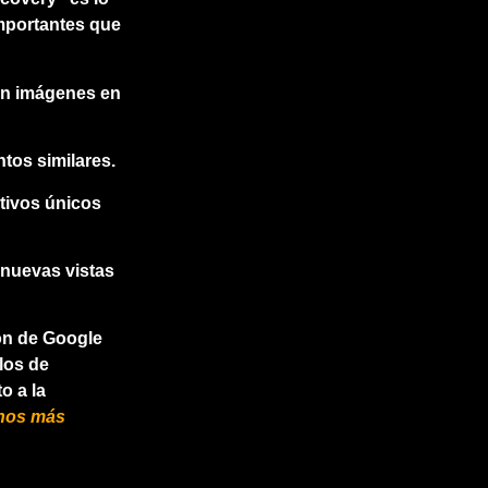
mportantes que
con imágenes en
tos similares.
tivos únicos
nuevas vistas
ón de Google
los de
o a la
hos más