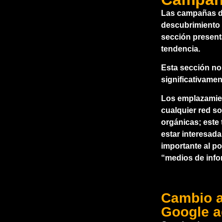
Las campañas di
descubrimiento 
sección presenta
tendencia.
Esta sección no
significativamen
Los emplazamient
cualquier red s
orgánicas; este
estar interesad
importante al po
“medios de inf
Cambio 
Google 