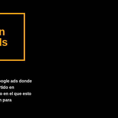
n
ds
oogle ads donde
tido en
 en el que esto
n para