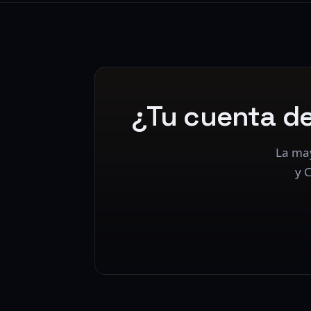
¿Tu cuenta d
La may
y 