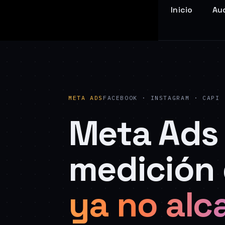
Inicio
Aud
META ADS
FACEBOOK · INSTAGRAM · CAPI
Meta Ads 
medición 
ya no alc