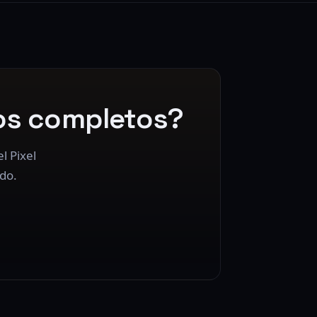
os completos?
l Pixel
do.