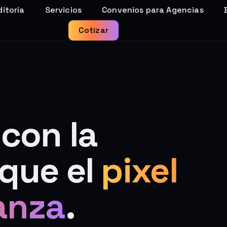
itoría
Servicios
Convenios para Agencias
Cotizar
con la
que el
pixel
anza
.